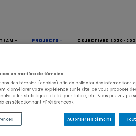
TEAM
PROJECTS
OBJECTIVES 2020-202
ÇAIS
nces en matière de témoins
isons des témoins (cookies) afin de collecter des informations q
nt d’améliorer votre expérience sur le site, de vous proposer d
analyser les statistiques de fréquentation, etc. Vous pouvez pers
ix en sélectionnant « Préférences ».
S
rences
Autoriser les témoins
Tout