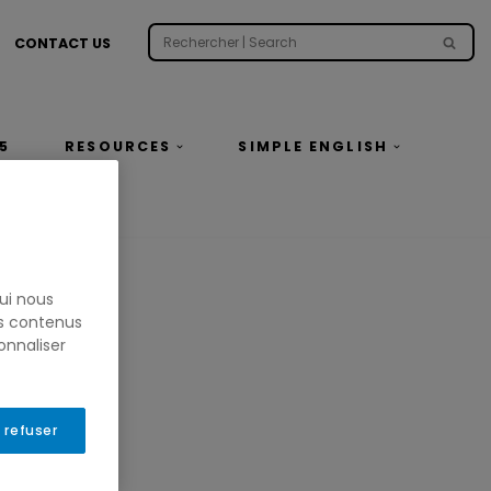
CONTACT US
5
RESOURCES
SIMPLE ENGLISH
ui nous
es contenus
onnaliser
 refuser