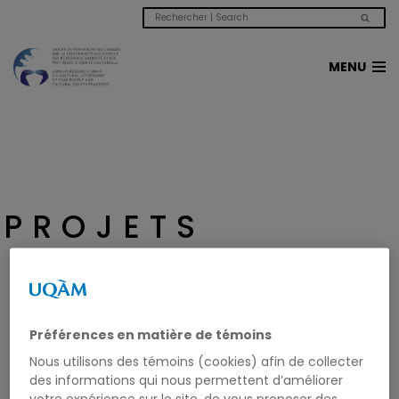
Aller
MENU
au
contenu
PROJETS
Préférences en matière de témoins
CONSTRUIRE DES PONTS POUR
Nous utilisons des témoins (cookies) afin de collecter
FAVORISER LA CITOYENNETÉ CULTURELLE
des informations qui nous permettent d’améliorer
SOURDE
votre expérience sur le site, de vous proposer des