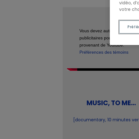
vidéo, d’
votre cho
Préfé
Vous devez autoriser les témo
publicitaires pour afficher les 
provenant de Youtube.
Préférences des témoins
MUSIC, TO ME…
[documentary, 10 minutes ver