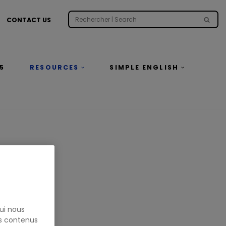
CONTACT US
5
RESOURCES
SIMPLE ENGLISH
ui nous
es contenus