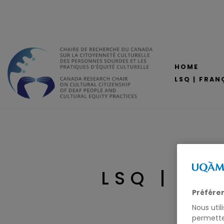
Skip
to
content
HOME
LSQ | FRAN
LSQ | AS
Préfére
Nous util
permette