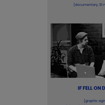
[documentary, 10 m
IF FELL ON 
[graphic sig