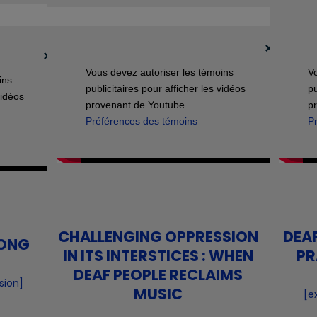
Vous devez autoriser les témoins
Vo
ins
publicitaires pour afficher les vidéos
pu
vidéos
provenant de Youtube.
p
Préférences des témoins
P
CHALLENGING OPPRESSION
DEAF
LONG
IN ITS INTERSTICES : WHEN
PR
DEAF PEOPLE RECLAIMS
sion]
MUSIC
[
e